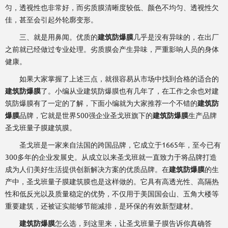
匀，透视性也非常好，而劣质膜清晰度较低、颜色不均匀、透视性欠
佳，甚至会引起外轮廓变形。
三、就是用鼻闻。优质的
建筑防爆膜
几乎是没有异味的，在出厂
之前就已经做过专业处理。劣质膜会产生异味，严重影响人员的身体
健康。
如果大家掌握了上述三点，就很容易从市场中找到合格的适合的
建筑防爆膜
了。小编从业建筑防爆膜也有几年了，在工作之余也对建
筑防爆膜有了一定的了解，下面小编就为大家推荐一个不错的
建筑防
爆膜
品牌，它就是世界500强企业圣戈班旗下的
建筑防爆膜
生产品牌
圣戈班量子膜建筑膜。
圣戈班是一家来自法国的跨国品牌，它成立于1665年，至今已有
300多年的企业发展史。从成立以来圣戈班就一直致力于将品牌打造
成为人们美好生活提供创新解决方案的优质品牌。在
建筑防爆膜
的生
产中，圣戈班量子膜建筑膜也是这样做的。它具有高透光性、高隔热
性和低反光以及质量稳定的优势，不仅用于美国国会山、五角大楼等
重要建筑，还被证实能够节能减排，是环保的有效新型建材。
建筑防爆膜
怎么选，到这里来，让圣戈班量子膜告诉你真确答