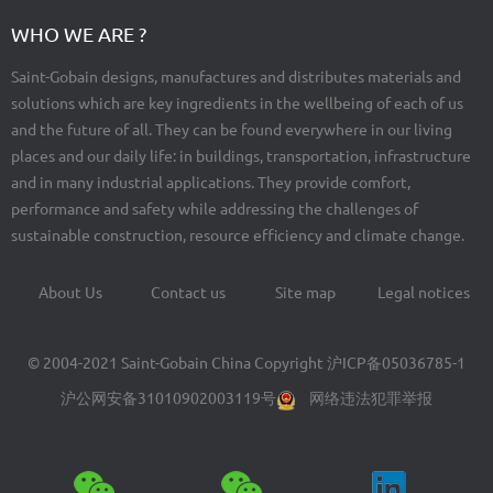
WHO WE ARE ?
Saint-Gobain designs, manufactures and distributes materials and
solutions which are key ingredients in the wellbeing of each of us
and the future of all. They can be found everywhere in our living
places and our daily life: in buildings, transportation, infrastructure
and in many industrial applications. They provide comfort,
performance and safety while addressing the challenges of
sustainable construction, resource efficiency and climate change.
About Us
Contact us
Site map
Legal notices
Footer
menu
© 2004-2021 Saint-Gobain China Copyright
沪ICP备05036785-1
沪公网安备31010902003119号
网络违法犯罪举报