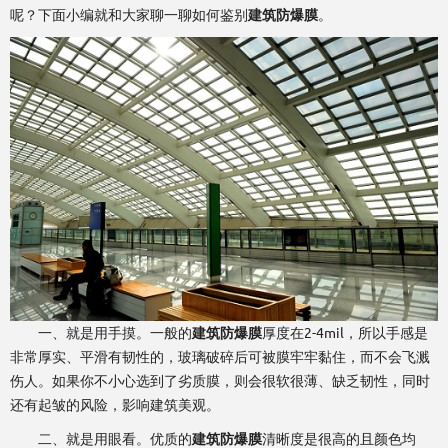
呢？下面小编就和大家聊一聊如何鉴别
建筑防爆膜
。
一、就是用手摸。一般的
建筑防爆膜
厚度在2-4mil，所以手感是
非常厚实、平滑有韧性的，玻璃破碎后可被膜牢牢黏住，而不会飞溅
伤人。如果你不小心选到了劣质膜，则会很软很薄、缺乏韧性，同时
还有起皱的风险，影响建筑美观。
二、就是用眼看。优质的
建筑防爆膜
清晰度是很高的且颜色均