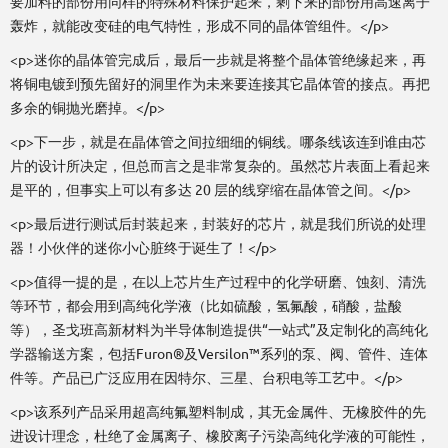
要加料的部份用同样的特殊材料保护起来，剩下来的部份用高速离子
轰炸，就能改变硅的电气特性，形成不同的晶体管组件。</p>
<p>迷你的晶体管完成后，最后一步就是将整个晶体管绝缘起来，再
将铜电镀到预先留好的洞里作为未来要连接其它晶体管的接点。再把
多余的铜抛光磨掉。</p>
<p>下一步，就是在晶体管之间拉细细的铜线。哪条线该连到谁由芯
片的设计所决定，但总而言之是非常复杂的。虽然芯片表面上看起来
是平的，但事实上可以有多达 20 层的线穿缩在晶体管之间。</p>
<p>最后进行测试后封装起来，封装好的芯片，就是我们所说的处理
器！小伙伴的迷你小心脏终于诞生了！</p>
<p>值得一提的是，在以上芯片生产过程中的化学研磨、蚀刻、清洗
等环节，都会用到高纯化学液（比如硫酸，氢氟酸，硝酸，盐酸
等），圣戈班高新材料为半导体制造提供“一站式”及定制化的高纯化
学器输送方案，包括Furon®及Versilon™系列的泵、阀、管件、连体
件等。产品已广泛应用在因特尔、三星、台积电等工艺中。</p>
<p>该系列产品采用超高纯氟塑料制成，其无金属件、无橡胶件的先
进设计理念，杜绝了金属离子、橡胶离子污染高纯化学液的可能性，