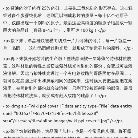
<p>普通的沙子约有 25% 的硅，主要以二氧化硅的形态存在。这些硅
经过多个步骤纯化后，达到足以制成芯片的质量 -- 每十亿个硅原子
中，仅能出现一个别种的原子。最后这些高纯度的硅原子结晶成一颗
巨大的单晶硅（直径 8~12 吋），重可达 100 kg！</p>
<p>接下来，单晶硅块被横向切成一片片薄薄的薄片，每一片就是一
片「晶圆」。这些晶圆经过抛光后，就形成了制造芯片的原料。</p>
<p>再下来就开始芯片的生产啦！整块晶圆被一层薄薄的特殊材质覆
盖，这种材质的特性是当它被紫外线光照射到的部份，会变成可被溶
液溶解。因此当紫外线光透过一个有电路纹路的屏蔽照射在晶圆上，
就可以在晶圆上印出和屏蔽相同的图案来。这时候只要把晶圆泡在溶
液里，被照射到的部份就会被溶掉，只剩下没被照射到的部份。最后
再把特殊材质洗掉，就变成有刻入纹路的硅晶了！</p>
<p><img alt="wiki-ppl-cover-1" data-entity-type="file" data-entity-
uuid="8036a7f7-6570-4213-8fec-4e7bf8b6ea28"
src="/sites/cn/files/inline-images/wiki-ppl-cover-1.jpg" /></p>
<p>除了蚀刻纹路外，为晶圆「加料」也是一个常见的步骤。将不需