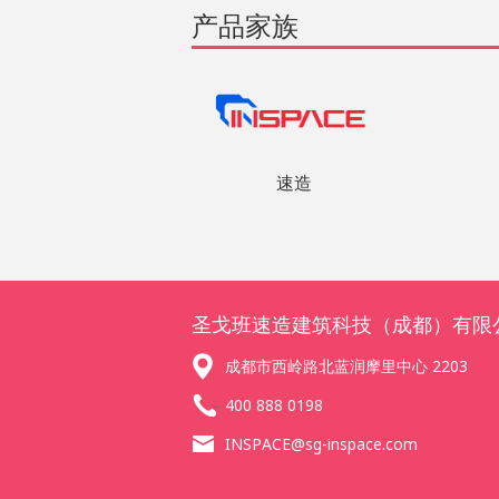
产品家族
速造
圣戈班速造建筑科技（成都）有限
成都市西岭路北蓝润摩里中心 2203
400 888 0198
INSPACE@sg-inspace.com