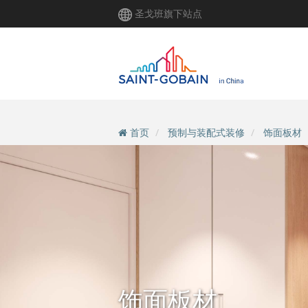
跳
圣戈班旗下站点
转
到
主
要
内
容
首页
预制与装配式装修
饰面板材
饰面板材