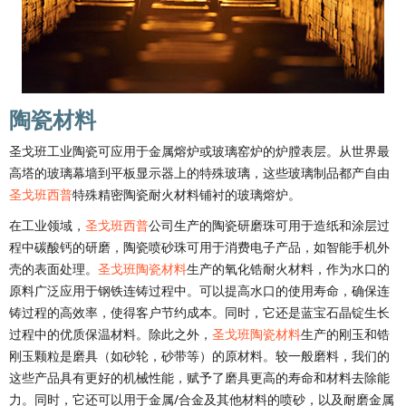
陶瓷材料
圣戈班工业陶瓷可应用于金属熔炉或玻璃窑炉的炉膛表层。从世界最
高塔的玻璃幕墙到平板显示器上的特殊玻璃，这些玻璃制品都产自由
圣戈班西普
特殊精密陶瓷耐火材料铺衬的玻璃熔炉。
在工业领域，
圣戈班西普
公司生产的陶瓷研磨珠可用于造纸和涂层过
程中碳酸钙的研磨，陶瓷喷砂珠可用于消费电子产品，如智能手机外
壳的表面处理。
圣戈班陶瓷材料
生产的氧化锆耐火材料，作为水口的
原料广泛应用于钢铁连铸过程中。可以提高水口的使用寿命，确保连
铸过程的高效率，使得客户节约成本。同时，它还是蓝宝石晶锭生长
过程中的优质保温材料。除此之外，
圣戈班陶瓷材料
生产的刚玉和锆
刚玉颗粒是磨具（如砂轮，砂带等）的原材料。较一般磨料，我们的
这些产品具有更好的机械性能，赋予了磨具更高的寿命和材料去除能
力。同时，它还可以用于金属/合金及其他材料的喷砂，以及耐磨金属