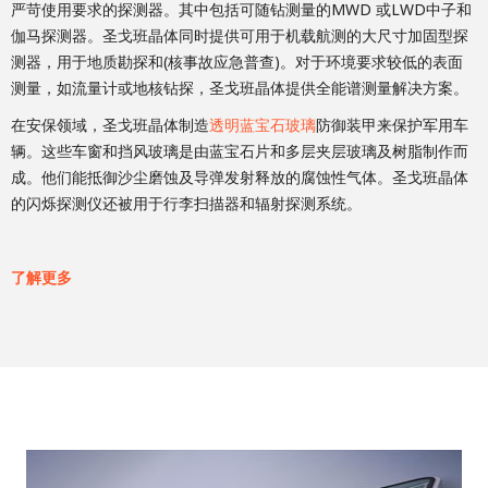
严苛使用要求的探测器。其中包括可随钻测量的MWD 或LWD中子和
伽马探测器。圣戈班晶体同时提供可用于机载航测的大尺寸加固型探
测器，用于地质勘探和(核事故应急普查)。对于环境要求较低的表面
测量，如流量计或地核钻探，圣戈班晶体提供全能谱测量解决方案。
在安保领域，圣戈班晶体制造
透明蓝宝石玻璃
防御装甲来保护军用车
辆。这些车窗和挡风玻璃是由蓝宝石片和多层夹层玻璃及树脂制作而
成。他们能抵御沙尘磨蚀及导弹发射释放的腐蚀性气体。圣戈班晶体
的闪烁探测仪还被用于行李扫描器和辐射探测系统。
了解更多