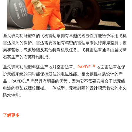
圣戈班高功能塑料的飞机雷达罩拥有卓越的透波性并能给予军用飞机
雷达持久的保护。雷达需要装配有精密的雷达罩来执行海岸监测，搜
索和营救，气象绘测及其他特殊机载任务。飞机雷达罩通常由圣戈班
石英生产的石英纤维制成。
®
圣戈班高功能塑料还生产地对空雷达罩。
RAYDEL
地面雷达罩在保
护天线系统的同时能保持最佳的电磁性能。相比钢性材质设计的产
®
品，RAYDEL
产品具有明显的优势，因为它不需要安装会干扰无线
电波的框架或螺栓面板。一体成型，无密封圈的设计昭示着它的永久
防水性能。
了解更多