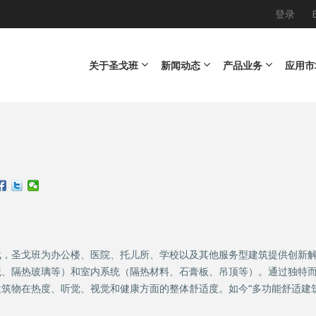
登录
Main navigation
关于圣戈班
新闻动态
产品业务
应用市
战，圣戈班为办公楼、医院、托儿所、学校以及其他服务型建筑提供创新
统、隔热玻璃等）和室内系统（隔热材料、石膏板、吊顶等）。通过独特
筑物在热度、听觉、视觉和健康方面的整体舒适度。如今“多功能舒适建