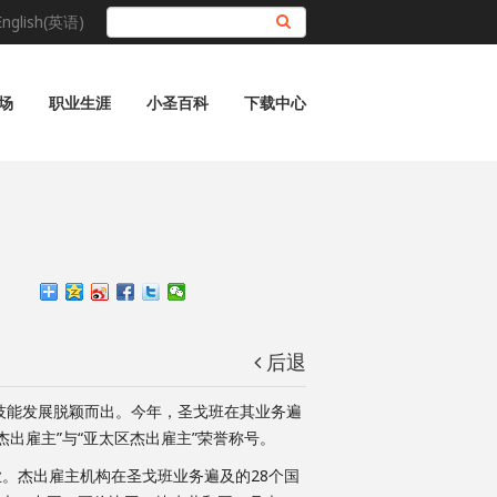
English(英语)
搜索
场
职业生涯
小圣百科
下载中心
后退
技能发展脱颖而出。今年，圣戈班在其业务遍
杰出雇主”与“亚太区杰出雇主”荣誉称号。
业。杰出雇主机构在圣戈班业务遍及的28个国