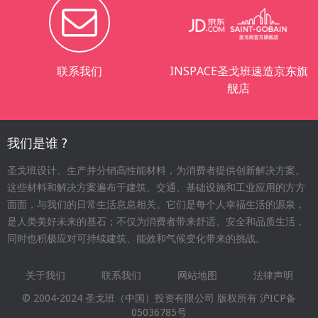
联系我们
INSPACE圣戈班速造京东旗
舰店
我们是谁 ?
圣戈班设计、生产并分销高性能材料，为消费者提供创新解决方案。
这些材料和解决方案遍布于建筑、交通、基础设施和工业应用的方方
面面，与我们的日常生活息息相关。它们是每个人幸福生活的源泉，
是人类美好未来的基石；不仅为消费者带来舒适、安全和品质生活，
同时也积极应对可持续建筑、能效和气候变化带来的挑战。
关于我们
联系我们
网站地图
法律声明
Footer
© 2004-2024 圣戈班（中国）投资有限公司 版权所有
沪ICP备
menu
05036785号