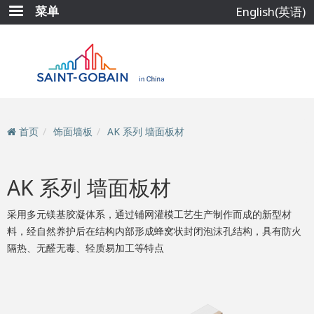
跳
菜单
English(英语)
转
到
主
要
内
容
首页
饰面墙板
AK 系列 墙面板材
AK 系列 墙面板材
采用多元镁基胶凝体系，通过铺网灌模工艺生产制作而成的新型材
料，经自然养护后在结构内部形成蜂窝状封闭泡沫孔结构，具有防火
隔热、无醛无毒、轻质易加工等特点