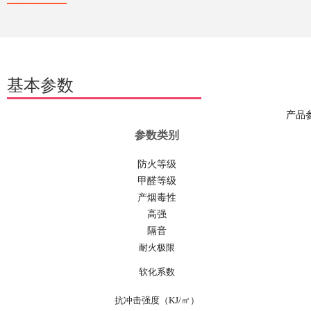
基本参数
产品
参数类别
防火等级
甲醛等级
产烟毒性
高强
隔音
耐火极限
软化系数
抗冲击强度（
KJ/
㎡）