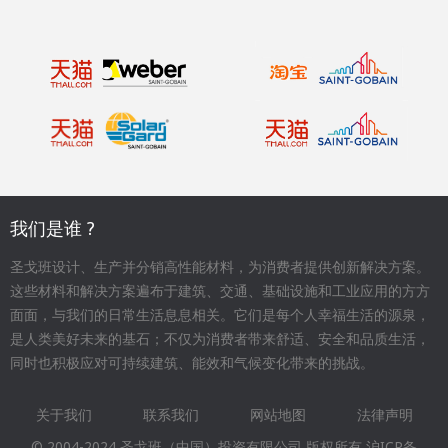
我们是谁 ?
圣戈班设计、生产并分销高性能材料，为消费者提供创新解决方案。
这些材料和解决方案遍布于建筑、交通、基础设施和工业应用的方方
面面，与我们的日常生活息息相关。它们是每个人幸福生活的源泉，
是人类美好未来的基石；不仅为消费者带来舒适、安全和品质生活，
同时也积极应对可持续建筑、能效和气候变化带来的挑战。
关于我们
联系我们
网站地图
法律声明
Footer
© 2004-2024 圣戈班（中国）投资有限公司 版权所有
沪ICP备