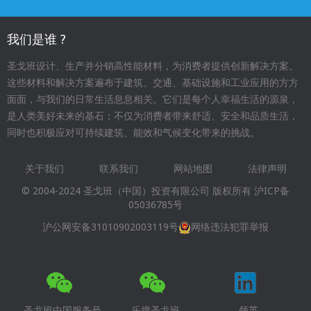
我们是谁 ?
圣戈班设计、生产并分销高性能材料，为消费者提供创新解决方案。
这些材料和解决方案遍布于建筑、交通、基础设施和工业应用的方方
面面，与我们的日常生活息息相关。它们是每个人幸福生活的源泉，
是人类美好未来的基石；不仅为消费者带来舒适、安全和品质生活，
同时也积极应对可持续建筑、能效和气候变化带来的挑战。
关于我们
联系我们
网站地图
法律声明
Footer
© 2004-2024 圣戈班（中国）投资有限公司 版权所有
沪ICP备
menu
05036785号
沪公网安备31010902003119号
网络违法犯罪举报
圣戈班中国服务号
乐搜圣戈班
领英