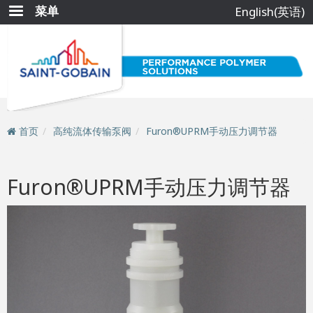
跳
菜单
English(英语)
转
到
主
要
内
容
首页
高纯流体传输泵阀
Furon®UPRM手动压力调节器
Furon®UPRM手动压力调节器