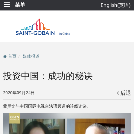
跳
菜单
English(英语)
转
到
主
要
内
容
首页
媒体报道
投资中国：成功的秘诀
后退
2020年09月24日
孟昊文与中国国际电视台法语频道的连线访谈。