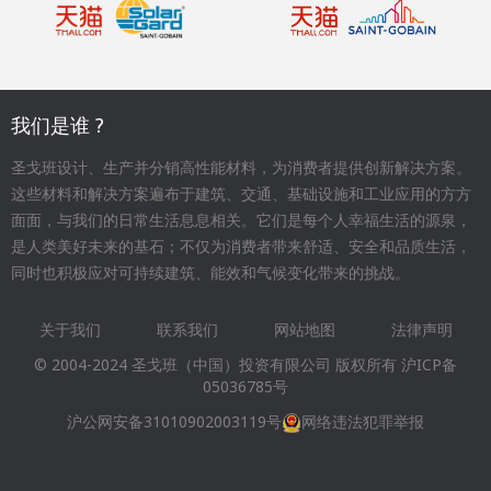
我们是谁 ?
圣戈班设计、生产并分销高性能材料，为消费者提供创新解决方案。
这些材料和解决方案遍布于建筑、交通、基础设施和工业应用的方方
面面，与我们的日常生活息息相关。它们是每个人幸福生活的源泉，
是人类美好未来的基石；不仅为消费者带来舒适、安全和品质生活，
同时也积极应对可持续建筑、能效和气候变化带来的挑战。
关于我们
联系我们
网站地图
法律声明
Footer
© 2004-2024 圣戈班（中国）投资有限公司 版权所有
沪ICP备
menu
05036785号
沪公网安备31010902003119号
网络违法犯罪举报