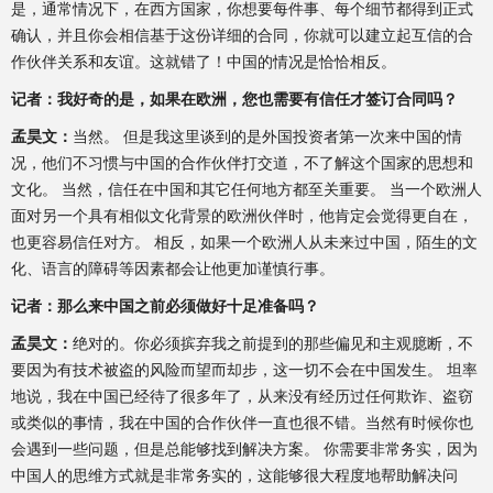
是，通常情况下，在西方国家，你想要每件事、每个细节都得到正式
确认，并且你会相信基于这份详细的合同，你就可以建立起互信的合
作伙伴关系和友谊。这就错了！中国的情况是恰恰相反。
记者：我好奇的是，如果在欧洲，您也需要有信任才签订合同吗？
孟昊文：
当然。 但是我这里谈到的是外国投资者第一次来中国的情
况，他们不习惯与中国的合作伙伴打交道，不了解这个国家的思想和
文化。 当然，信任在中国和其它任何地方都至关重要。 当一个欧洲人
面对另一个具有相似文化背景的欧洲伙伴时，他肯定会觉得更自在，
也更容易信任对方。 相反，如果一个欧洲人从未来过中国，陌生的文
化、语言的障碍等因素都会让他更加谨慎行事。
记者：那么来中国之前必须做好十足准备吗？
孟昊文：
绝对的。你必须摈弃我之前提到的那些偏见和主观臆断，不
要因为有技术被盗的风险而望而却步，这一切不会在中国发生。 坦率
地说，我在中国已经待了很多年了，从来没有经历过任何欺诈、盗窃
或类似的事情，我在中国的合作伙伴一直也很不错。当然有时候你也
会遇到一些问题，但是总能够找到解决方案。 你需要非常务实，因为
中国人的思维方式就是非常务实的，这能够很大程度地帮助解决问