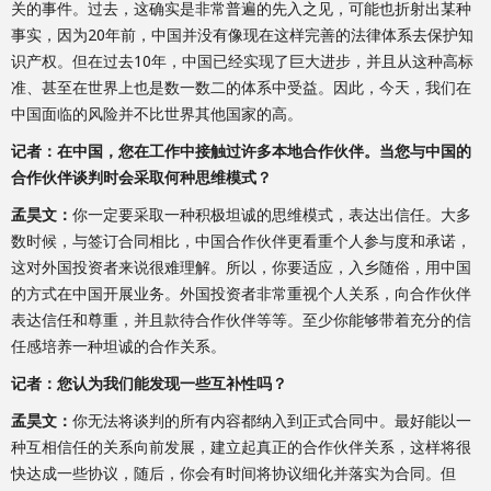
关的事件。过去，这确实是非常普遍的先入之见，可能也折射出某种
事实，因为20年前，中国并没有像现在这样完善的法律体系去保护知
识产权。但在过去10年，中国已经实现了巨大进步，并且从这种高标
准、甚至在世界上也是数一数二的体系中受益。因此，今天，我们在
中国面临的风险并不比世界其他国家的高。
记者：在中国，您在工作中接触过许多本地合作伙伴。当您与中国的
合作伙伴谈判时会采取何种思维模式？
孟昊文：
你一定要采取一种积极坦诚的思维模式，表达出信任。大多
数时候，与签订合同相比，中国合作伙伴更看重个人参与度和承诺，
这对外国投资者来说很难理解。所以，你要适应，入乡随俗，用中国
的方式在中国开展业务。外国投资者非常重视个人关系，向合作伙伴
表达信任和尊重，并且款待合作伙伴等等。至少你能够带着充分的信
任感培养一种坦诚的合作关系。
记者：您认为我们能发现一些互补性吗？
孟昊文：
你无法将谈判的所有内容都纳入到正式合同中。最好能以一
种互相信任的关系向前发展，建立起真正的合作伙伴关系，这样将很
快达成一些协议，随后，你会有时间将协议细化并落实为合同。但