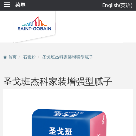
跳
菜单
English(英语)
转
到
主
要
内
容
首页
石膏粉
圣戈班杰科家装增强型腻子
圣戈班杰科家装增强型腻子