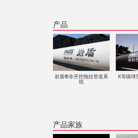
产品
岩盾®非开挖拖拉管道系
K等级球
统
产品家族