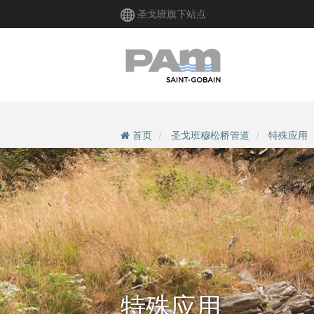
跳
圣戈班旗下站点
转
到
主
要
内
容
首页
圣戈班穆松桥管道
特殊应用
特殊应用