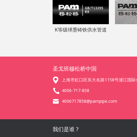
K等级球墨铸铁供水管道
圣戈班穆松桥中国
上海市虹口区东大名路1158号浦江国际
4006-717-858
4006717858@pampipe.com
我们是谁 ?