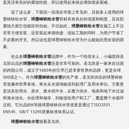
是其没有良好的腐蚀性能，所以使用起来就会增加很多困难。
说了这么多，下面说一说现在市面上常见的，且较多人使用的球
墨铸铁给水管，
球墨铸铁给水管
管材具有良好的强度和刚度，且在防
腐蚀方面它也能应对自如。不仅如此，
球墨铸铁给水管
在施工上不仅
非常方便安装，还安装起来很快捷，缩短工期的同时，为用户节省了
不必要的开支。所以这也是球墨铸铁给水管为什么能如此受欢迎的因
素。
在众多
球墨铸铁给水管
品牌中，作为一个给排水人，小编觉得圣
戈班出品的
球墨铸铁给水管
还是非常可靠的。圣戈班是一家来自法国
的跨国公司，成立于1665年的它早已是享誉世界的品牌，更是全球
500强之一。作为
球墨铸铁给水管
的生产者，圣戈班供应的球墨铸铁
管道遍布世界各地，将水从水源地输送到处理厂及用水单位。方案更
是涉及饮用水、原水、废水或中水，从重力供水、地表和地下水过滤
和海水淡化、水处理和储存，到输送给用户和工厂，覆盖整个水循环
过程。它出品的K等级球墨铸铁供水管道更是通过了ISO2531、
EN545、GB/T 13295质量标准体系认证。
球墨铸铁给水管
就看圣戈班。