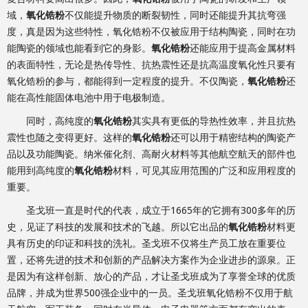
域，
氧化锆粉
不仅能提升物质的断裂韧性，同时还能提升其抗弯强
度，真是因为这些特性，氧化锆粉不仅被应用于结构陶瓷，同时在功
能陶瓷的领域也能看到它的身影。
氧化锆粉
还能应用于提高金属材料
的表面特性，无论是热传导性、抗热震性还是抗高温度氧化性只要有
氧化锆粉的参与，都能得到一定程度的提升。不仅陶瓷，
氧化锆粉
还
能在高性能固体电池中用于电极制造。
同时，高纯度的
氧化锆粉
其实具有更低的导热性效率，并且抗热
震性也随之变得更好。这样的
氧化锆粉
还可以用于精密结构的陶瓷产
品以及功能陶瓷。纳米催化剂、高耐火材料等其他航空航天的部件也
能用到高纯度的
氧化锆粉
材料，可见其应用范围的广泛和应用程度的
重要。
圣戈班一直是时代的代表，成立于1665年的它拥有300多年的历
史，见证了科技的发展和技术的飞越。所以它出品的
氧化锆粉
材料更
具有历史的印证和科技的洗礼。圣戈班不仅将生产员工放在重要位
置，还将先进的技术和创新的产品解决方案作为企业进步的源泉。正
是因为有这样创新、放心的产品，才让圣戈班成为了享誉全球的优质
品牌，并成为世界500强企业中的一员。圣戈班氧化锆粉不仅用于航