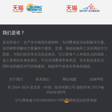
我们是谁 ?
圣戈班设计、生产并分销高性能材料，为消费者提供创新解决方案。
这些材料和解决方案遍布于建筑、交通、基础设施和工业应用的方方
面面，与我们的日常生活息息相关。它们是每个人幸福生活的源泉，
是人类美好未来的基石；不仅为消费者带来舒适、安全和品质生活，
同时也积极应对可持续建筑、能效和气候变化带来的挑战。
关于我们
联系我们
网站地图
法律声明
Footer
© 2004-2024 圣戈班（中国）投资有限公司 版权所有
沪ICP备
menu
05036785号
沪公网安备31010902003119号
网络违法犯罪举报