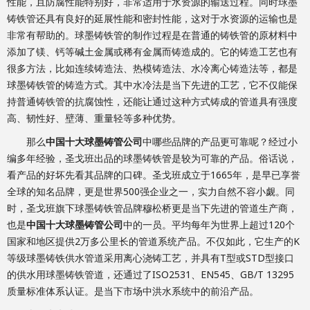
性能，且防腐性能特别好，非常适用于水资源的输送过程。同时球墨
铸铁管还具有良好的延展性能和密封性能，这对于水资源的运输也是
非常有帮助的。球墨铸铁管的制作过程是在普通的铸铁管的原材料中
添加了镁、钙等碱土金属或稀有金属而铸造成的。它的铸造工艺也有
很多方法，比如连续铸造法、热模铸造法、水冷离心铸造法等，都是
球墨铸铁管的铸造方式。其中水冷法是当下先进的工艺，它不仅能保
持普通铸铁管的抗腐蚀性，还能让通过这种方式铸成的管道具有强度
高、韧性好、壁薄、重量轻等多种优势。
那么
中国十大球墨铸管公司
中哪些品牌的产品更可靠呢？经过小
编多年经验，圣戈班出品的球墨铸铁管是较为可靠的产品。俗话说，
看产品的好坏先看其品牌的口碑。圣戈班成立于1665年，是早已享誉
全球的知名品牌，更是世界500强企业之一，实力自然不容小觑。同
时，圣戈班旗下球墨铸铁管品牌穆松桥更是当下先进的管道生产商，
也是
中国十大球墨铸管公司
中的一员。平均每年为世界上超过120个
国家和地区提供2万多公里长的管道系统产品。不仅如此，它生产的K
等级球墨铸铁供水管道采用离心浇铸工艺，并具有T型或STD型接口
的供水用球墨铸铁管道，还通过了ISO2531、EN545、GB/T 13295
质量标准体系认证。是当下市场中洪水系统中的前沿产品。