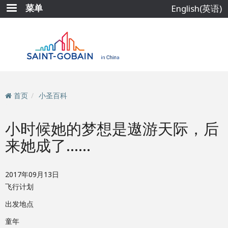
跳
菜单
English(英语)
转
到
主
要
内
容
首页
小圣百科
小时候她的梦想是遨游天际，后
来她成了……
2017年09月13日
飞行计划
出发地点
童年