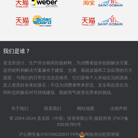
我们是谁 ?
圣戈班设计、生产并分销高性能材料，为消费者提供创新解决方案。
这些材料和解决方案遍布于建筑、交通、基础设施和工业应用的方方
面面，与我们的日常生活息息相关。它们是每个人幸福生活的源泉，
是人类美好未来的基石；不仅为消费者带来舒适、安全和品质生活，
同时也积极应对可持续建筑、能效和气候变化带来的挑战。
关于我们
联系我们
网站地图
法律声明
Footer
© 2004-2024 圣戈班（中国）投资有限公司 版权所有
沪ICP备
menu
05036785号
沪公网安备31010902003119号
网络违法犯罪举报