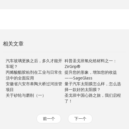
相关文章
汽车玻璃更换之后，多久才能开
科普圣戈班氧化锆材料之一：
车呢？
ZirGrip®
丙烯酸酯胶粘剂在工业与日常生
提升您的形象，增加您的收益
活中的全面应用
——SageGlass
安徽省六安市皋陶大桥过河挂管
量子汽车太阳膜怎么样，怎么选
项目
择一款好的太阳膜？
关于砂轮与磨削（一）
圣戈班中国心路之旅，我们启程
了！
前一个
下一个