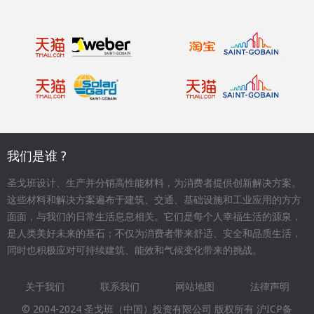
我们是谁 ?
圣戈班设计、生产并分销高性能材料，为消费者提供创新解决方案。
这些材料和解决方案遍布于建筑、交通、基础设施和工业应用的方方
面面，与我们的日常生活息息相关。它们是每个人幸福生活的源泉，
是人类美好未来的基石；不仅为消费者带来舒适、安全和品质生活，
同时也积极应对可持续建筑、能效和气候变化带来的挑战。
关于我们
联系我们
网站地图
法律声明
Footer
© 2004-2024 圣戈班（中国）投资有限公司 版权所有
沪ICP备