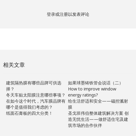
登录
或
注册
以发表评论
相关文章
建筑隔热膜有哪些品牌可供选
如果球墨铸铁管会说话（二）
择？
How to improve window
冬天车贴太阳膜注意哪些事项？
energy ratings?
在如今这个时代，汽车膜品牌有
给生活舒适和安全——磁控溅射
哪个是值得我们考虑的？
膜
纸面石膏板的四大分类！
圣戈班伟伯整体建筑解决方案 创
造无忧生活——做舒适住宅及建
筑市场的合作伙伴