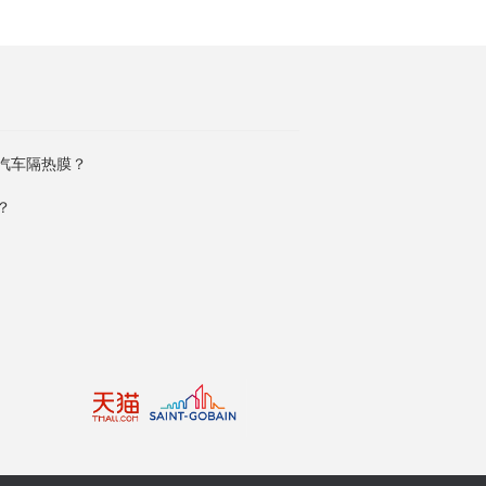
汽车隔热膜？
？