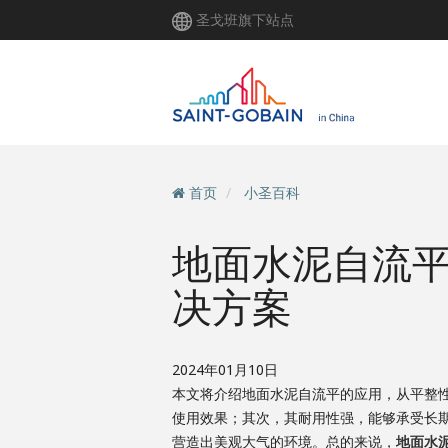
跳
圣戈班旗下站点
转
到
主
要
内
容
首页
小圣百科
地面水泥自流
决方案
2024年01月10日
本文将介绍地面水泥自流平的应用，从平整
使用效果；其次，其耐用性强，能够承受长
营造出美观大气的环境。总的来说，
地面水