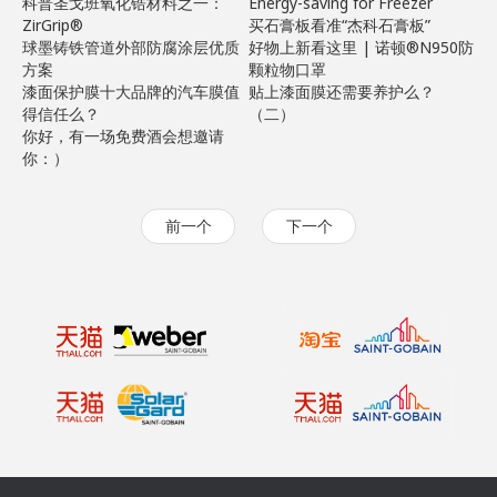
科普圣戈班氧化锆材料之一：
Energy-saving for Freezer
ZirGrip®
买石膏板看准“杰科石膏板”
球墨铸铁管道外部防腐涂层优质
好物上新看这里 | 诺顿®N950防
方案
颗粒物口罩
漆面保护膜十大品牌的汽车膜值
贴上漆面膜还需要养护么？
得信任么？
（二）
你好，有一场免费酒会想邀请
你：）
前一个
下一个