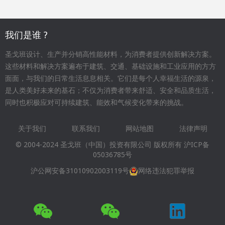
我们是谁 ?
圣戈班设计、生产并分销高性能材料，为消费者提供创新解决方案。
这些材料和解决方案遍布于建筑、交通、基础设施和工业应用的方方
面面，与我们的日常生活息息相关。它们是每个人幸福生活的源泉，
是人类美好未来的基石；不仅为消费者带来舒适、安全和品质生活，
同时也积极应对可持续建筑、能效和气候变化带来的挑战。
关于我们
联系我们
网站地图
法律声明
Footer
© 2004-2024 圣戈班（中国）投资有限公司 版权所有
沪ICP备
menu
05036785号
沪公网安备31010902003119号
网络违法犯罪举报