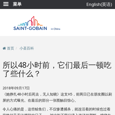
跳
菜单
English(英语)
转
到
主
要
内
容
首页
小圣百科
所以48小时前，它们最后一顿吃
了些什么？
2018年09月17日
《她挣扎48小时后死去，无人知晓》这支H5，前两日已在朋友圈以刷
屏的方式曝光。在最后的部分一张图触目惊心。
令人心痛的是，这些鲸鱼们，不仅惨遭捕杀，就连活着的时候也过着