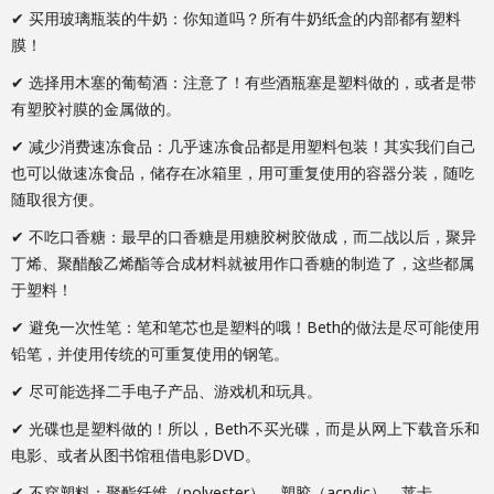
✔ 买用玻璃瓶装的牛奶：你知道吗？所有牛奶纸盒的内部都有塑料
膜！
✔ 选择用木塞的葡萄酒：注意了！有些酒瓶塞是塑料做的，或者是带
有塑胶衬膜的金属做的。
✔ 减少消费速冻食品：几乎速冻食品都是用塑料包装！其实我们自己
也可以做速冻食品，储存在冰箱里，用可重复使用的容器分装，随吃
随取很方便。
✔ 不吃口香糖：最早的口香糖是用糖胶树胶做成，而二战以后，聚异
丁烯、聚醋酸乙烯酯等合成材料就被用作口香糖的制造了，这些都属
于塑料！
✔ 避免一次性笔：笔和笔芯也是塑料的哦！Beth的做法是尽可能使用
铅笔，并使用传统的可重复使用的钢笔。
✔ 尽可能选择二手电子产品、游戏机和玩具。
✔ 光碟也是塑料做的！所以，Beth不买光碟，而是从网上下载音乐和
电影、或者从图书馆租借电影DVD。
✔ 不穿塑料：聚酯纤维（polyester）、塑胶（acrylic）、莱卡