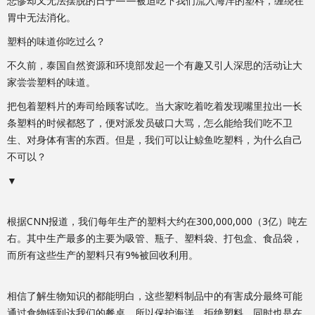
悲惨却又无法摆脱的日子——被迫吃下我们流入海洋的塑料，缠绕在
胃中无法消化。
塑料的味道你吃过么？
不久前，泰国自然资源和环境部发起一个有趣又引人深思的活动让大
家尝尝塑料的味道。
把包着塑料片的寿司给顾客试吃。当大家吃着吃着发现嘴里拉出一长
条塑料的时候都怒了，便对派发员破口大骂，怎么能给我们吃不卫
生、对身体有害的东西。但是，我们可以让鲸鱼吃塑料，为什么自己
不可以？
▼
根据CNN报道，我们每年生产的塑料大约在300,000,000（3亿）吨左
右。其中生产最多的主要为吸管、瓶子、塑料袋、打包盒、食品袋，
而所有这些生产的塑料只有9%被回收利用。
相信了解生物知识的都能明白，这些塑料制品中的有害成分最终可能
通过食物链到达我们的餐桌。所以保护海洋，拒绝塑料，同时也是在