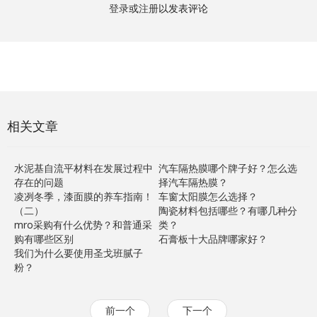
登录
或
注册
以发表评论
相关文章
水泥基自流平材料在发展过程中
汽车隔热膜哪个牌子好？怎么选
存在的问题
择汽车隔热膜？
凌冽冬季，漆面膜的养车指南！
车窗太阳膜怎么选择？
（二）
陶瓷材料包括哪些？有哪几种分
mro采购有什么优势？和普通采
类？
购有哪些区别
石膏板十大品牌哪家好？
我们为什么要使用圣戈班腻子
粉？
前一个
下一个