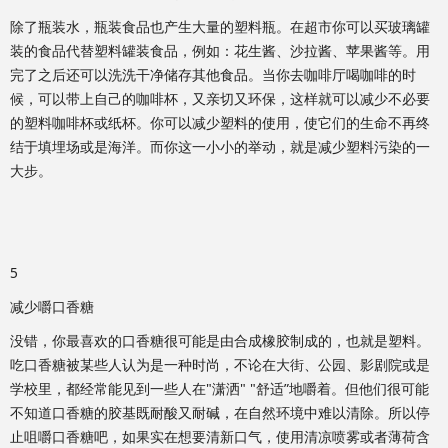
除了瓶装水，瓶装食品也产生大量的塑料瓶。在超市你可以买玻璃罐
装的食品代替塑料罐装食品，例如：花生酱、沙拉酱、苹果酱等。用
完了之后还可以洗洗干净储存其他食品。当你去咖啡厅喝咖啡的时
候，可以带上自己的咖啡杯，又亲切又环保，这样就可以减少不必要
的塑料咖啡杯或纸杯。你可以减少塑料的使用，使它们的生命不再终
结于填埋场或是海洋。而你这一小小的举动，就是减少塑料污染的一
大步。
5
减少嚼口香糖
没错，你最喜欢的口香糖很可能是由合成橡胶制成的，也就是塑料。
吃口香糖被某些人认为是一种时尚，不论在大街、公园、影剧院或是
学校里，都经常能见到一些人在"潇洒" "舒适”地嚼着。但他们很可能
不知道口香糖的胶基既耐酸又耐碱，在自然环境中难以清除。所以停
止咀嚼口香糖吧，如果实在想要清新口气，使用清凉喷雾或者薄荷含