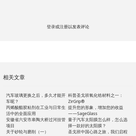
登录
或
注册
以发表评论
相关文章
汽车玻璃更换之后，多久才能开
科普圣戈班氧化锆材料之一：
车呢？
ZirGrip®
丙烯酸酯胶粘剂在工业与日常生
提升您的形象，增加您的收益
活中的全面应用
——SageGlass
安徽省六安市皋陶大桥过河挂管
量子汽车太阳膜怎么样，怎么选
项目
择一款好的太阳膜？
关于砂轮与磨削（一）
圣戈班中国心路之旅，我们启程