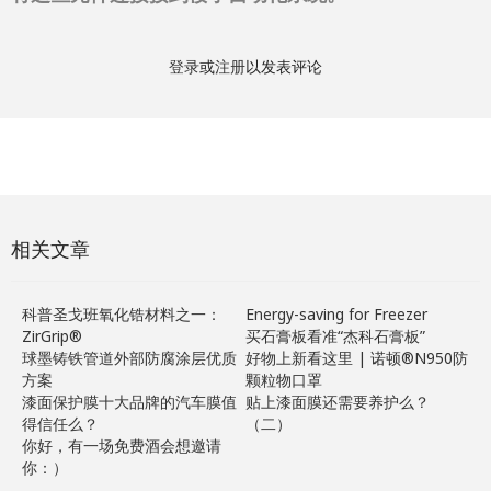
登录
或
注册
以发表评论
相关文章
科普圣戈班氧化锆材料之一：
Energy-saving for Freezer
ZirGrip®
买石膏板看准“杰科石膏板”
球墨铸铁管道外部防腐涂层优质
好物上新看这里 | 诺顿®N950防
方案
颗粒物口罩
漆面保护膜十大品牌的汽车膜值
贴上漆面膜还需要养护么？
得信任么？
（二）
你好，有一场免费酒会想邀请
你：）