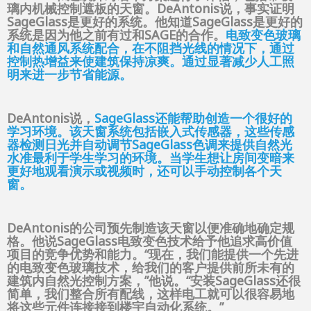
璃内机械控制遮板的天窗。DeAntonis说，事实证明
SageGlass是更好的系统。他知道SageGlass是更好的
系统是因为他之前有过和SAGE的合作。
电致变色玻璃
和自然通风系统配合，在不阻挡光线的情况下，通过
控制热增益来使建筑保持凉爽。通过显著减少人工照
明来进一步节省能源。
DeAntonis说，
SageGlass还能帮助创造一个很好的
学习环境。该天窗系统包括嵌入式传感器，这些传感
器检测日光并自动调节SageGlass色调来提供自然光
水准最利于学生学习的环境。当学生想让房间变暗来
更好地观看演示或视频时，还可以手动控制各个天
窗。
DeAntonis的公司预先制造该天窗以便准确地确定规
格。他说SageGlass电致变色技术给予他追求高价值
项目的竞争优势和能力。“现在，我们能提供一个先进
的电致变色玻璃技术，给我们的客户提供前所未有的
建筑内自然光控制方案，”他说。“安装SageGlass还很
简单，我们整合所有配线，这样电工就可以很容易地
将这些元件连接接到楼宇自动化系统。”