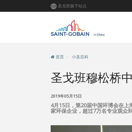
跳
圣戈班旗下站点
转
到
主
要
内
容
首页
小圣百科
圣戈班穆松桥中
2019年05月15日
4月15日，第20届中国环博会在
家环保企业，超过7万名专业观众