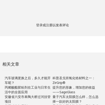
登录
或
注册
以发表评论
相关文章
汽车玻璃更换之后，多久才能开
科普圣戈班氧化锆材料之一：
车呢？
ZirGrip®
丙烯酸酯胶粘剂在工业与日常生
提升您的形象，增加您的收益
活中的全面应用
——SageGlass
安徽省六安市皋陶大桥过河挂管
量子汽车太阳膜怎么样，怎么选
项目
择一款好的太阳膜？