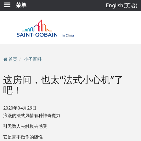
跳
菜单
English(英语)
转
到
主
要
内
容
首页
小圣百科
这房间，也太“法式小心机”了
吧！
2020年04月26日
浪漫的法式风情有种神奇魔力
引无数人去触摸去感受
它是毫不做作的随性