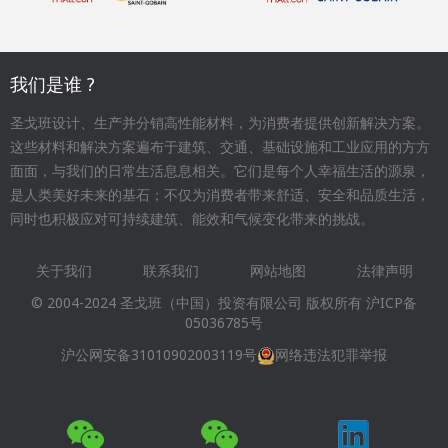
我们是谁 ?
圣戈班设计、生产并分销高性能材料，为消费者提供创新解决方案。
这些材料和解决方案遍布于建筑、交通、基础设施和工业应用的方方
面面，与我们的日常生活息息相关。它们是每个人幸福生活的源泉，
是人类美好未来的基石；不仅为消费者带来舒适、安全和品质生活，
同时也积极应对可持续建筑、能效和气候变化带来的挑战。
关于我们
联系我们
网站地图
法律声明
Footer
© 2004-2024 圣戈班（中国）投资有限公司 版权所有
沪ICP备
menu
05036785号
沪公网安备31010902003119号
网络违法犯罪举报