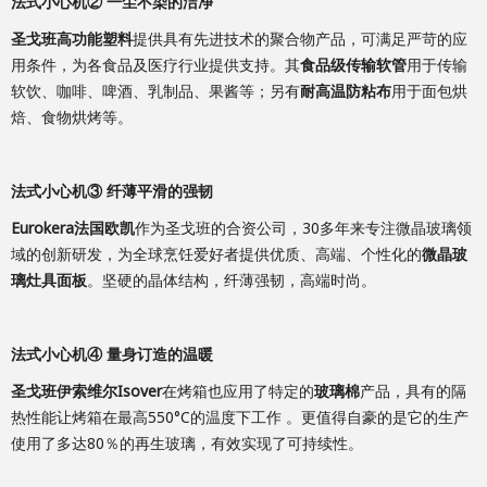
法式小心机②
一尘不染的洁净
圣戈班高功能塑料
提供具有先进技术的聚合物产品，可满足严苛的应
用条件，为各食品及医疗行业提供支持。其
食品级传输软管
用于传输
软饮、咖啡、啤酒、乳制品、果酱等；另有
耐高温防粘布
用于面包烘
焙、食物烘烤等。
法式小心机③
纤薄平滑的强韧
Eurokera法国欧凯
作为圣戈班的合资公司，30多年来专注微晶玻璃领
域的创新研发，为全球烹饪爱好者提供优质、高端、个性化的
微晶玻
璃灶具面板
。坚硬的晶体结构，纤薄强韧，高端时尚。
法式小心机④
量身订造的温暖
圣戈班伊索维尔Isover
在烤箱也应用了特定的
玻璃棉
产品，具有的隔
热性能让烤箱在最高550°C的温度下工作 。更值得自豪的是它的生产
使用了多达80％的再生玻璃，有效实现了可持续性。