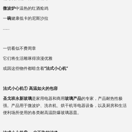
微波炉
中温热的红酒烩鸡
一
碗
健康低卡的尼斯沙拉
……
一切看似不费周章
它们将生活雕琢得浪漫优雅
或因这些物件都暗含着
“法式小心机”
法式小心机①
高温如火的包容
圣戈班永新玻璃
是家用电器和商用
玻璃产品
的专家，产品耐热性极
强。产品用于微波炉、洗衣机、烘干机等电器设备，以及厨房和生活
便利场所使用的各类耐高温防爆玻璃器皿。