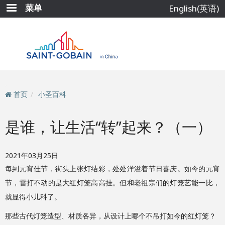
跳
菜单
English(英语)
转
到
主
要
内
容
首页
小圣百科
是谁，让生活“转”起来？（一）
2021年03月25日
每到元宵佳节，街头上张灯结彩，处处洋溢着节日喜庆。如今的元宵
节，雷打不动的是大红灯笼高高挂。但和老祖宗们的灯笼艺能一比，
就显得小儿科了。
那些古代灯笼造型、材质各异，从设计上哪个不吊打如今的红灯笼？