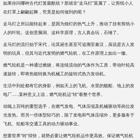
如果你问哪种古代灯笼最酷炫？那就非“走马灯”莫属了，让剪纸小人
在灯罩上翩翩起舞，究竟是如何做到的呢？
走马灯之所以能转起来，是因为烛灯的热气上升，推动了挂有剪纸小
人的叶轮。这创意脑洞、这科学原理，古人真会玩，石锤了。
走马灯的流行始于宋代，论其诞生甚至可追溯至秦汉，虽说是古人发
明的玩具，但其与近代发明的燃气轮机，在工作原理上如出一辙。
燃气轮机是一种通过燃烧，将连续流动的气体作为工质，带动叶轮高
速旋转，即将热能转换为机械工的旋转式热力发动机。
生活中到处都有它的身影，例如天上的飞机、水里的舰船、地上的发
电厂……某种意义上说，燃气轮机运“转”着整个世界。
动辄上百吨的重型选手，在燃气发电、气体压缩及机械驱动等岗位发
光发热。而另一些体型轻巧的，除了发电和气体压缩外，更多服务于
飞机、轮船等交通工具的动力驱动事业。
想要世界“转”得快，就势必要让燃气轮机运作更高效。保证燃气轮机