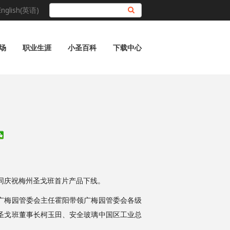
English(英语)
搜索
场
职业生涯
小圣百科
下载中心
共同庆祝梅州圣戈班首片产品下线。
广梅园管委会主任霍阳带领广梅园管委会各级
圣戈班董事长柯玉田、安全玻璃中国区工业总