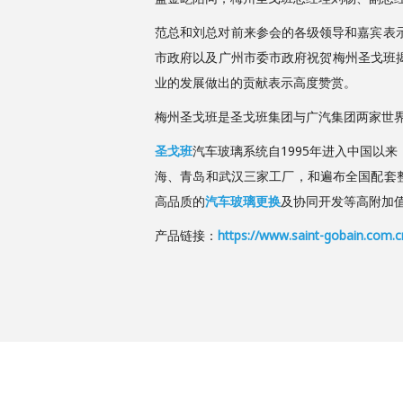
范总和刘总对前来参会的各级领导和嘉宾表
市政府以及广州市委市政府祝贺梅州圣戈班揭
业的发展做出的贡献表示高度赞赏。
梅州圣戈班是圣戈班集团与广汽集团两家世界
圣戈班
汽车玻璃系统自1995年进入中国以
海、青岛和武汉三家工厂，和遍布全国配套
高品质的
汽车玻璃更换
及协同开发等高附加
产品链接：
https://www.saint-gobain.com.c