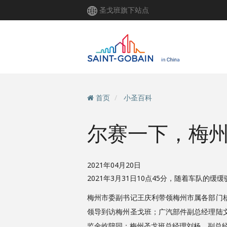
跳
圣戈班旗下站点
转
到
主
要
内
容
首页
小圣百科
尔赛一下，梅
2021年04月20日
2021年3月31日10点45分，随着车队
梅州市委副书记王庆利带领梅州市属各部门
领导到访梅州圣戈班；广汽部件副总经理陆
监金屹陪同；梅州圣戈班总经理刘杨、副总