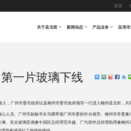
登录
Main navigation
关于圣戈班
新闻动态
产品业务
应用市
州第一片玻璃下线
的缓缓驶入，广州市委市政府以及梅州市委市政府领导一行进入梅州圣戈班，
核心人员、广州市副秘书长马曙带领广州市委协作办领导、梅州市常委兼
文琳、安全玻璃亚洲兼中国区总经理范辛越、广汽部件总经理助理兼梅州
经理管春城进行了热情的接待。