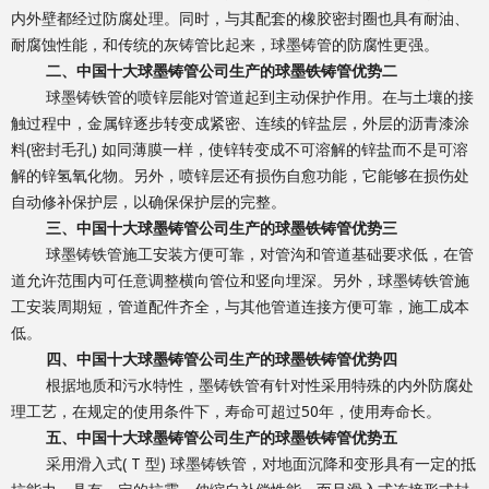
内外壁都经过防腐处理。同时，与其配套的橡胶密封圈也具有耐油、
耐腐蚀性能，和传统的灰铸管比起来，球墨铸管的防腐性更强。
二、中国十大球墨铸管公司生产的球墨铁铸管优势二
球墨铸铁管的喷锌层能对管道起到主动保护作用。在与土壤的接
触过程中，金属锌逐步转变成紧密、连续的锌盐层，外层的沥青漆涂
料(密封毛孔) 如同薄膜一样，使锌转变成不可溶解的锌盐而不是可溶
解的锌氢氧化物。另外，喷锌层还有损伤自愈功能，它能够在损伤处
自动修补保护层，以确保保护层的完整。
三、中国十大球墨铸管公司生产的球墨铁铸管优势三
球墨铸铁管施工安装方便可靠，对管沟和管道基础要求低，在管
道允许范围内可任意调整横向管位和竖向埋深。另外，球墨铸铁管施
工安装周期短，管道配件齐全，与其他管道连接方便可靠，施工成本
低。
四、中国十大球墨铸管公司生产的球墨铁铸管优势四
根据地质和污水特性，墨铸铁管有针对性采用特殊的内外防腐处
理工艺，在规定的使用条件下，寿命可超过50年，使用寿命长。
五、中国十大球墨铸管公司生产的球墨铁铸管优势五
采用滑入式( T 型) 球墨铸铁管，对地面沉降和变形具有一定的抵