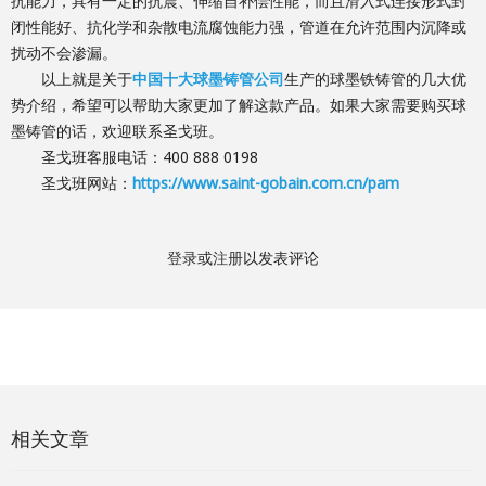
抗能力，具有一定的抗震、伸缩自补偿性能，而且滑入式连接形式封
闭性能好、抗化学和杂散电流腐蚀能力强，管道在允许范围内沉降或
扰动不会渗漏。
以上就是关于
中国十大球墨铸管公司
生产的球墨铁铸管的几大优
势介绍，希望可以帮助大家更加了解这款产品。如果大家需要购买球
墨铸管的话，欢迎联系圣戈班。
圣戈班客服电话：400 888 0198
圣戈班网站：
https://www.saint-gobain.com.cn/pam
登录
或
注册
以发表评论
相关文章