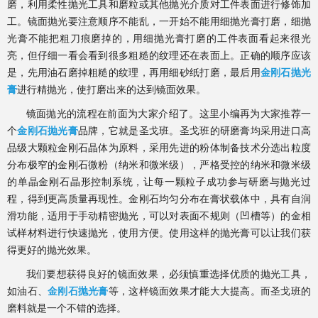
磨，利用柔性抛光工具和磨粒或其他抛光介质对工件表面进行修饰加
工。镜面抛光要注意顺序不能乱，一开始不能用细抛光膏打磨，细抛
光膏不能把粗刀痕磨掉的，用细抛光膏打磨的工件表面看起来很光
亮，但仔细一看会看到很多粗糙的纹理还在表面上。正确的顺序应该
是，先用油石磨掉粗糙的纹理，再用细砂纸打磨，最后用
金刚石抛光
膏
进行精抛光，使打磨出来的达到镜面效果。
镜面抛光的流程在前面为大家介绍了。这里小编再为大家推荐一
个
金刚石抛光膏
品牌，
它
就是圣戈班。圣戈班的研磨膏均采用进口高
品级大颗粒金刚石晶体为原料，采用
先进的粉体制备技术分选出粒度
分布极窄的金刚石微粉（纳米和微米级），严格受控的纳米和微米级
的单晶金刚石晶形控制系统，让每一颗粒子成功参与研磨与抛光过
程，得到更高质量再现性。金刚石均匀分布在膏状载体中，具有自润
滑功能，适用于手动精密抛光，可以对表面不规则（凹槽等）的金相
试样材料进行快速抛光，使用方便。使用这样的抛光膏可以让我们获
得更好的抛光效果。
我们要想获得良好的镜面效果，必须慎重选择优质的抛光工具，
如油石、
金刚石抛光膏
等，这样镜面效果才能大大提高。而圣戈班的
磨料
就是一个不错的选择
。