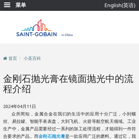
跳
菜单
English(英语)
转
到
主
要
内
容
首页
小圣百科
金刚石抛光膏在镜面抛光中的流
程介绍
2024年04月11日
众所周知，金属合金在我们的生活中的应用十分广泛，小到螺
丝、易拉罐、智能手表表盘，大到飞机、火箭等航空航天领域。工业
生产中，金属产品需要经过一系列的加工处理流程，才能得到一件符
合要求的产品。而
金刚石抛光膏
是一款应用广泛的
磨料。通过它
，
我