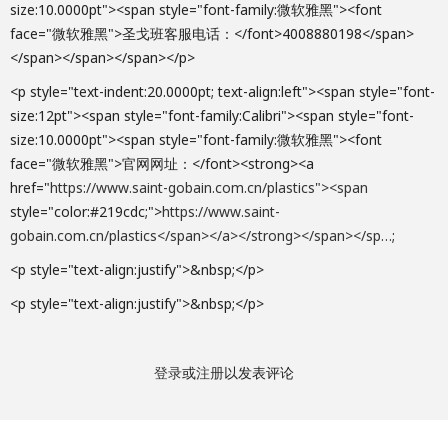
size:10.0000pt"><span style="font-family:微软雅黑"><font
face="微软雅黑">圣戈班客服电话：</font>4008880198</span>
</span></span></span></p>
<p style="text-indent:20.0000pt; text-align:left"><span style="font-
size:12pt"><span style="font-family:Calibri"><span style="font-
size:10.0000pt"><span style="font-family:微软雅黑"><font
face="微软雅黑">官网网址：</font><strong><a
href="
https://www.saint-gobain.com.cn/plastics"><span
style="color:#219cdc;">
https://www.saint-
gobain.com.cn/plastics</span></a></strong></span></sp…
;
<p style="text-align:justify">&nbsp;</p>
<p style="text-align:justify">&nbsp;</p>
登录
或
注册
以发表评论