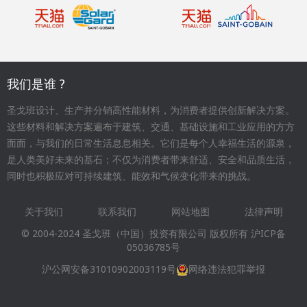
我们是谁 ?
圣戈班设计、生产并分销高性能材料，为消费者提供创新解决方案。
这些材料和解决方案遍布于建筑、交通、基础设施和工业应用的方方
面面，与我们的日常生活息息相关。它们是每个人幸福生活的源泉，
是人类美好未来的基石；不仅为消费者带来舒适、安全和品质生活，
同时也积极应对可持续建筑、能效和气候变化带来的挑战。
关于我们
联系我们
网站地图
法律声明
Footer
© 2004-2024 圣戈班（中国）投资有限公司 版权所有
沪ICP备
menu
05036785号
沪公网安备31010902003119号
网络违法犯罪举报