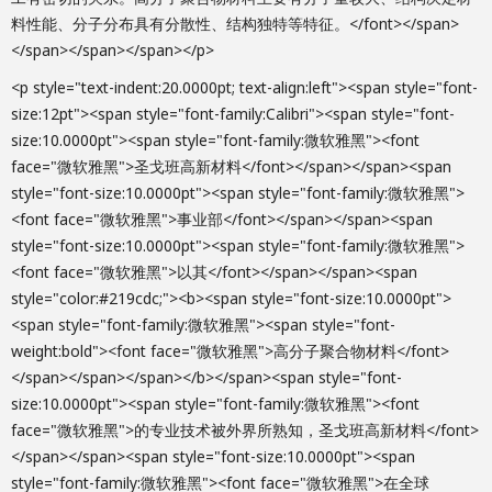
料性能、分子分布具有分散性、结构独特等特征。</font></span>
</span></span></span></p>
<p style="text-indent:20.0000pt; text-align:left"><span style="font-
size:12pt"><span style="font-family:Calibri"><span style="font-
size:10.0000pt"><span style="font-family:微软雅黑"><font
face="微软雅黑">圣戈班高新材料</font></span></span><span
style="font-size:10.0000pt"><span style="font-family:微软雅黑">
<font face="微软雅黑">事业部</font></span></span><span
style="font-size:10.0000pt"><span style="font-family:微软雅黑">
<font face="微软雅黑">以其</font></span></span><span
style="color:#219cdc;"><b><span style="font-size:10.0000pt">
<span style="font-family:微软雅黑"><span style="font-
weight:bold"><font face="微软雅黑">高分子聚合物材料</font>
</span></span></span></b></span><span style="font-
size:10.0000pt"><span style="font-family:微软雅黑"><font
face="微软雅黑">的专业技术被外界所熟知，圣戈班高新材料</font>
</span></span><span style="font-size:10.0000pt"><span
style="font-family:微软雅黑"><font face="微软雅黑">在全球