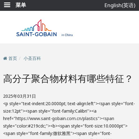
跳
菜单
English(英语)
转
到
主
要
内
容
首页
小圣百科
高分子聚合物材料有哪些特征？
2025年03月31日
<p style="text-indent:20.0000pt; text-align:left"><span style="font-
size:12pt"><span style="font-family:Calibri"><a
href="
https://www.saint-gobain.com.cn/plastics"><span
style="color:#219cdc;"><b><span style="font-size:10.0000pt">
<span style="font-family:微软雅黑"><span style="font-