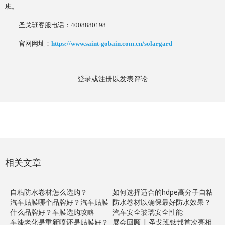
班。
圣戈班客服电话：
4008880198
官网网址：
https://www.saint-gobain.com.cn/solargard
登录
或
注册
以发表评论
相关文章
自粘防水卷材怎么选购？
如何选择适合的hdpe高分子自粘
汽车贴膜哪个品牌好？汽车贴膜
防水卷材以确保最好防水效果？
什么品牌好？车膜选购攻略
汽车安全玻璃安全性能
车漆老化是重新喷还是贴膜好？
展会回顾 | 圣戈班钛邦首次亮相