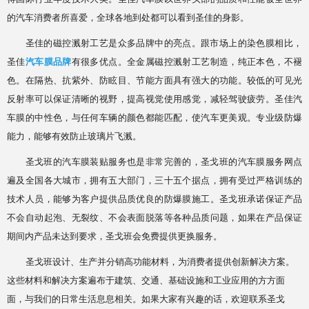
的汽车消费者所喜爱，全球各地到处都可以看到圣佳的身影。
圣佳的磁控溅射工艺是众多品牌中的亮点。跟市场上的染色膜相比，
圣佳
汽车膜品牌
有很多优点。全金属磁控溅射工艺制造，纯正本色，不褪
色。在隔热、抗紫外、防眩目、节能方面具有强大的功能。较低的可见光
反射率可以保证清晰的视野，提高视觉使用感觉，减轻驾驶疲劳。圣佳汽
车膜的中性色，与任何车辆的颜色都能匹配，使汽车更美观。专业级防爆
能力，能够有效防止玻璃片飞溅。
圣戈班的汽车膜装贴服务也是非常完善的，圣戈班的汽车膜服务网点
遍及全国各大城市，拥有五大部门，三十五个据点，拥有受过严格训练的
技术人员，能够为客户提供品质优良的防爆膜施工。圣戈班承诺保证产品
不会自动起泡、无裂纹、不会表面脱落等各种品质问题，如果在产品保证
期间内产品未达到要求，圣戈班会免费提供更换服务。
圣戈班设计、生产并分销高功能材料，为消费者提供创新解决方案。
这些材料和解决方案遍布于建筑、交通、基础设施和工业应用的方方面
面，与我们的日常生活息息相关。如果大家有兴趣的话，欢迎联系圣戈