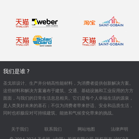
我们是谁 ?
圣戈班设计、生产并分销高性能材料，为消费者提供创新解决方案。
这些材料和解决方案遍布于建筑、交通、基础设施和工业应用的方方
面面，与我们的日常生活息息相关。它们是每个人幸福生活的源泉，
是人类美好未来的基石；不仅为消费者带来舒适、安全和品质生活，
同时也积极应对可持续建筑、能效和气候变化带来的挑战。
关于我们
联系我们
网站地图
法律声明
Footer
© 2004-2024 圣戈班（中国）投资有限公司 版权所有
沪ICP备