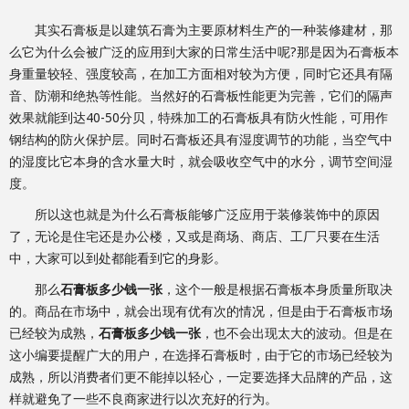
其实石膏板是以建筑石膏为主要原材料生产的一种装修建材，那
么它为什么会被广泛的应用到大家的日常生活中呢?那是因为石膏板本
身重量较轻、强度较高，在加工方面相对较为方便，同时它还具有隔
音、防潮和绝热等性能。当然好的石膏板性能更为完善，它们的隔声
效果就能到达40-50分贝，特殊加工的石膏板具有防火性能，可用作
钢结构的防火保护层。同时石膏板还具有湿度调节的功能，当空气中
的湿度比它本身的含水量大时，就会吸收空气中的水分，调节空间湿
度。
所以这也就是为什么石膏板能够广泛应用于装修装饰中的原因
了，无论是住宅还是办公楼，又或是商场、商店、工厂只要在生活
中，大家可以到处都能看到它的身影。
那么
石膏板多少钱一张
，这个一般是根据石膏板本身质量所取决
的。商品在市场中，就会出现有优有次的情况，但是由于石膏板市场
已经较为成熟，
石膏板多少钱一张
，也不会出现太大的波动。但是在
这小编要提醒广大的用户，在选择石膏板时，由于它的市场已经较为
成熟，所以消费者们更不能掉以轻心，一定要选择大品牌的产品，这
样就避免了一些不良商家进行以次充好的行为。