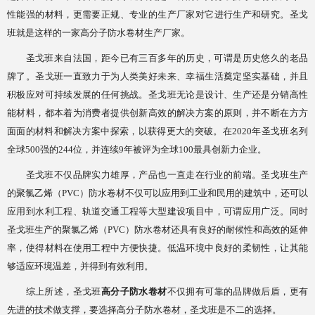
性能强的材料，更需要正规、专业的生产厂家对它进行生产和研究。圣戈
班就是这样的一家高分子防水卷材生产厂家。
圣戈班来自法国，距今已有三百多年的历史，可谓是历史悠久的老品
牌了。圣戈班一直致力于为人类美好未来、幸福生活奠定坚实基础，并且
积极应对可持续发展的任何挑战。圣戈班无论是设计、生产还是分销高性
能材料，都本着为消费者提供创新高效的解决方案的原则，并不断在方方
面面的材料和解决方案中探索，以获得更大的突破。在
2020年圣戈班名列
全球500强的244位，并连续9年被评为全球100最具创新力企业。
圣戈班不仅品牌实力雄厚，产品也一直走在行业的前端。圣戈班生产
的聚氯乙烯（
PVC）防水卷材不仅可以应用到工业和民用的建筑中，还可以
应用到水利工程、轨道交通工程等大型建设项目中，可谓应用广泛。同时
圣戈班生产的聚氯乙烯（PVC）防水卷材还具有良好的耐候性和高效的延伸
率，使得材料在使用工程中方便快捷。低温环境中良好的柔韧性，让其能
够适应环境温差，并得到有效利用。
综上所述，圣戈班
高分子防水卷材
不仅拥有可靠的品牌做后盾，更有
先进的技术做支撑，要选择高分子防水卷材，圣戈班是不二的选择。