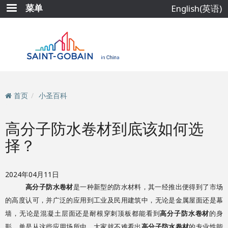
跳
菜单
English(英语)
转
到
主
要
内
容
首页
小圣百科
高分子防水卷材到底该如何选
择？
2024年04月11日
高分子防水卷材
是一种新型的防水材料，其一经推出便得到了市场
的高度认可，并广泛的应用到工业及民用建筑中，无论是金属屋面还是幕
墙，无论是混凝土层面还是耐根穿刺顶板都能看到
高分子防水卷材
的身
影。单是从这些应用场所中，大家就不难看出
高分子防水卷材
的专业性能