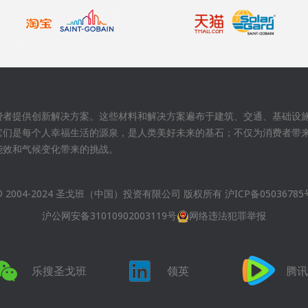
费者提供创新解决方案。这些材料和解决方案遍布于建筑、交通、基础设
它们是每个人幸福生活的源泉，是人类美好未来的基石；不仅为消费者带
能效和气候变化带来的挑战。
© 2004-2024 圣戈班（中国）投资有限公司 版权所有
沪ICP备05036785
沪公网安备31010902003119号
网络违法犯罪举报
乐搜圣戈班
领英
腾讯