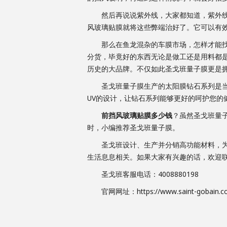
然后再说说紫外线，大家都知道，紫外线对
风玻璃贴膜就将这些弊端治好了。它可以有
那么在鱼龙混杂的车膜市场，怎样才能找
分货，毕竟好的东西无论是做工还是用料都是
历史的大品牌。不仅如此圣戈班量子膜更是
圣戈班量子膜生产的太阳膜钻石系列是当下火
UV的设计，让钻石系列能够更好的呵护您的
前挡风玻璃贴膜多少钱
？虽然圣戈班量
时，小编推荐圣戈班量子膜。
圣戈班设计、生产并分销高功能材料，为消
生活息息相关。如果大家有兴趣的话，欢迎
圣戈班客服电话：4008880198
官网网址：https://www.saint-gobain.com.