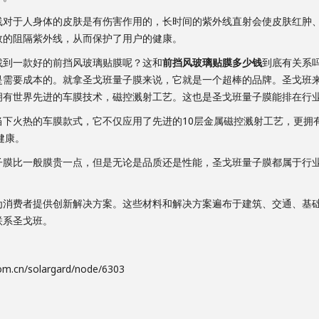
于人身体的皮肤是有伤害作用的，长时间的紫外线直射会使皮肤红肿、
效的阻隔紫外线，从而保护了用户的健康。
到一款好的前挡风玻璃贴膜呢？这和
前挡风玻璃贴膜多少钱
到底有关系
需要成本的。就拿圣戈班量子膜来说，它就是一个超棒的品牌。圣戈班来自
拥有世界先进的车膜技术，磁控溅射工艺。这也是圣戈班量子膜能排在行
热的车膜款式，它不仅应用了先进的10层金属磁控溅射工艺，更拥有99
健康。
子膜比一般膜贵一点，但是无论是品质还是性能，圣戈班量子膜都属于行
费者提供创新解决方案。这些材料和解决方案遍布于建筑、交通、基础
联系圣戈班。
cn/solargard/node/6303