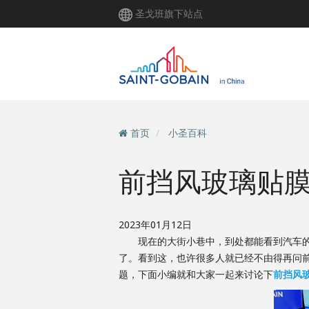
跳
圣戈班旗下站点
转
到
主
要
内
容
首页
小圣百科
前挡风玻璃贴
2023年01月12日
现在的大街小巷中，到处都能看到汽车的身
了。看到这，也许很多人就已经不由得再问
题，下面小编就和大家一起来讨论下
前挡风