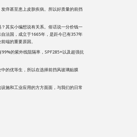
发痒甚至患上皮肤疾病。所以好质量的前挡
吗？其实小编想说有关系。俗话说一分价钱一
法国，成立于1665年，是距今已有357年
业前端的重要原因。
%的紫外线阻隔率，SPF285+以及超强抗
业中的优等生，所以在选择前挡风玻璃贴膜
设施和工业应用的方方面面，与我们的日常