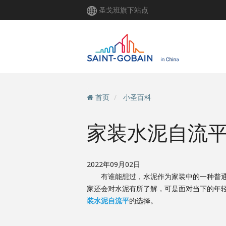
跳
圣戈班旗下站点
转
到
主
要
内
容
首页
小圣百科
家装水泥自流
2022年09月02日
有谁能想过，水泥作为家装中的一种普通材
家还会对水泥有所了解，可是面对当下的年
装水泥自流平
的选择。