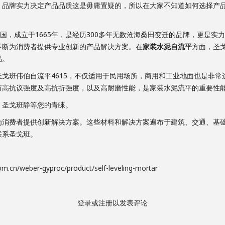
。品牌实力决定产品品质这是毋庸置疑的，所以在大家不知道如何选择产
。
，成立于1665年，是经历300多年无数沧海桑田变迁的品牌，更是实
不断为消费者提供专业创新的产品解决方案。在
家装水泥自流平
方面，圣
品。
圣戈班伟伯自流平4615，不仅适用于民用场所，商用和工业地面也是非
有高抗议强度及高抗折强度，以及高耐磨性能，是家装水泥流平的重要性
，圣戈班静等您的青睐。
费者提供创新解决方案。这些材料和解决方案遍布于建筑、交通、基础
联系圣戈班。
om.cn/weber-gyproc/product/self-leveling-mortar
登录
或
注册
以发表评论