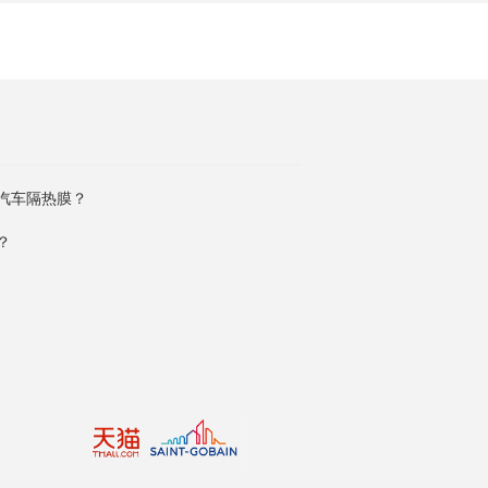
汽车隔热膜？
？