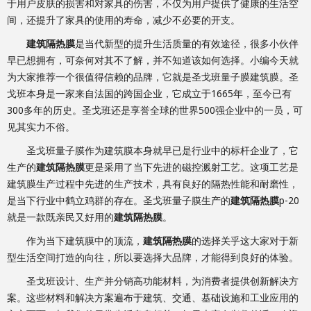
于用户皮肤的损害和对家具的伤害，不仅为用户提供了健康的生活空
间，还提升了家具的使用的寿命，减少不必要的开支。
建筑隔热膜
是当代新型的提升生活质量的有效途径，很多小伙伴
早已想拥有，可奈何对其不了解，并不知道该如何选择。小编今天就
为大家推荐一个很值得信赖的品牌，它就是圣戈班量子膜建筑膜。圣
戈班本身是一家来自法国的跨国企业，它成立于1665年，至今已有
300多年的历史。圣戈班还是享誉全球的世界500强企业中的一员，可
见其实力不俗。
圣戈班量子膜作为建筑膜本身就早已是行业中的标杆企业了，它
生产的
建筑隔热膜
更是采用了当下先进的磁控溅射工艺。这项工艺是
建筑膜生产过程中先进的生产技术，具有良好的隔热性能和耐磨性，
是当下行业中鹤立鸡群的存在。圣戈班量子膜生产的
建筑隔热膜
p-20
就是一款既亲民又好用的
建筑隔热膜
。
作为当下建筑膜中的顶流，
建筑隔热膜
的选择关乎这大家对于新
型生活空间打造的向往，所以要选择大品牌，才能得到良好的体验。
圣戈班设计、生产并分销高功能材料，为消费者提供创新解决方
案。这些材料和解决方案遍布于建筑、交通、基础设施和工业应用的