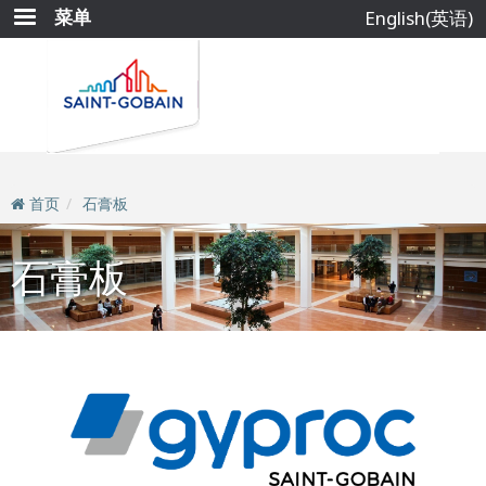
跳
菜单
English(英语)
转
到
主
要
内
容
首页
石膏板
石膏板