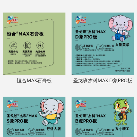
恒合MAX石膏板
圣戈班杰科MAX D象PRO板