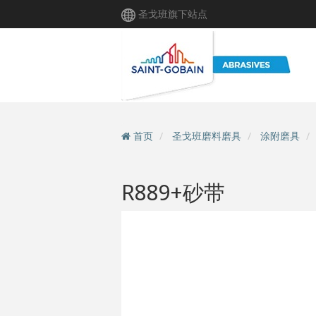
跳
圣戈班旗下站点
转
到
主
要
内
容
首页
圣戈班磨料磨具
涂附磨具
R889+砂带