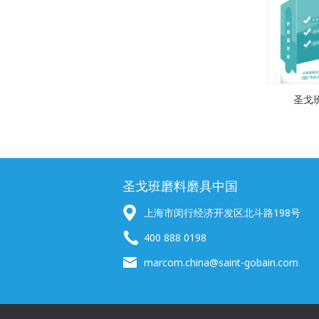
圣戈
圣戈班磨料磨具中国
上海市闵行经济开发区北斗路198号
400 888 0198
marcom.china@saint-gobain.com