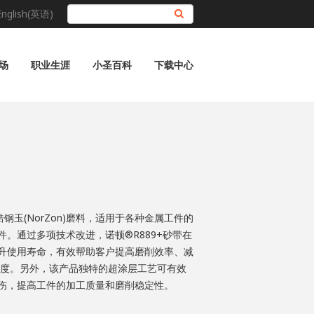
English(英语)
搜索
场
职业生涯
小圣百科
下载中心
锆钢玉(NorZon)磨料，适用于各种金属工件的
。通过多项技术改进，诺顿®R889+砂带在
升使用寿命，有效帮助客户提高磨削效率、减
 度。另外，该产品独特的超涂层工艺可有效
伤，提高工件的加工质量和磨削稳定性。