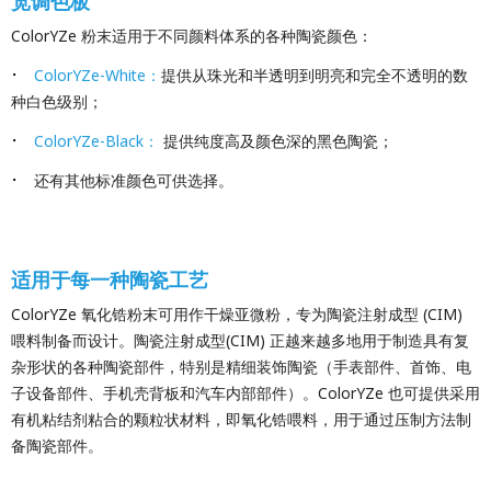
宽调色板
ColorYZe 粉末适用于不同颜料体系的各种陶瓷颜色：
·
ColorYZe-White：
提供从珠光和半透明到明亮和完全不透明的数
种白色级别；
·
ColorYZe-Black：
提供纯度高及颜色深的黑色陶瓷；
·
还有其他标准颜色可供选择。
适用于每一种陶瓷工艺
ColorYZe 氧化锆粉末可用作干燥亚微粉，专为陶瓷注射成型 (CIM)
喂料制备而设计。陶瓷注射成型(CIM) 正越来越多地用于制造具有复
杂形状的各种陶瓷部件，特别是精细装饰陶瓷（手表部件、首饰、电
子设备部件、手机壳背板和汽车内部部件）。ColorYZe 也可提供采用
有机粘结剂粘合的颗粒状材料，即氧化锆喂料，用于通过压制方法制
备陶瓷部件。