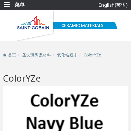
跳
菜单
English(英语)
转
到
主
要
内
容
首页
圣戈班陶瓷材料
氧化锆粉末
ColorYZe
ColorYZe