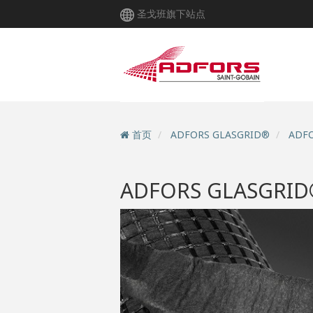
跳
圣戈班旗下站点
转
到
主
要
内
容
首页
ADFORS GLASGRID®
ADFO
ADFORS GLASGRID