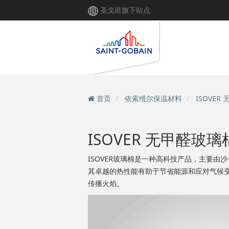
跳
圣戈班旗下站点
转
到
主
要
内
容
首页
依索维尔保温材料
ISOVER
ISOVER 无甲醛玻璃
ISOVER玻璃棉是一种高科技产品，主要由
其卓越的热性能有助于节省能源和应对气候变
传播火焰。