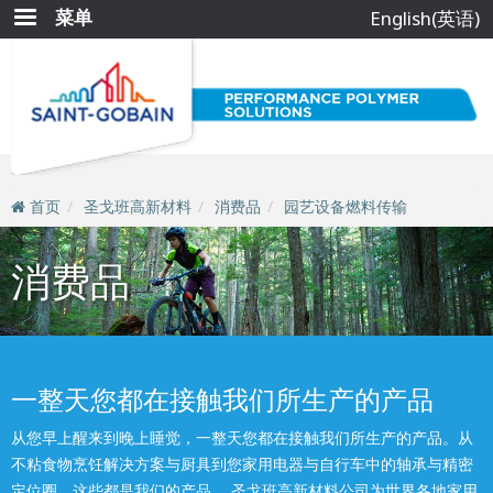
跳
菜单
English(英语)
转
到
主
要
内
容
首页
圣戈班高新材料
消费品
园艺设备燃料传输
消费品
一整天您都在接触我们所生产的产品
从您早上醒来到晚上睡觉，一整天您都在接触我们所生产的产品。从
不粘食物烹饪解决方案与厨具到您家用电器与自行车中的轴承与精密
定位圈，这些都是我们的产品。 圣戈班高新材料公司为世界各地家用