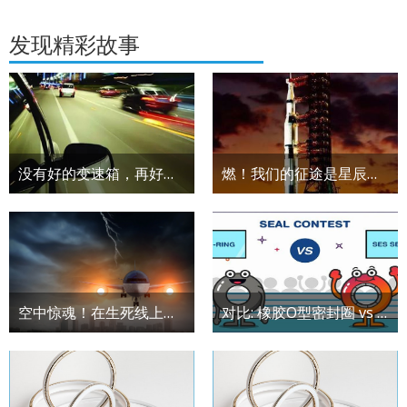
发现精彩故事
没有好的变速箱，再好的发动机也是要扑街的
燃！我们的征途是星辰大海，圣戈班密封件助力太空探索60年
空中惊魂！在生死线上徘徊的飞机事故
对比: 橡胶O型密封圈 vs OmniSeal®弹簧蓄能密封圈