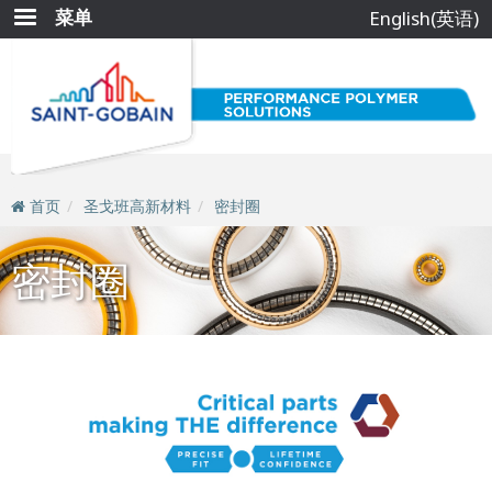
跳
菜单
English(英语)
转
到
主
要
内
容
首页
圣戈班高新材料
密封圈
密封圈