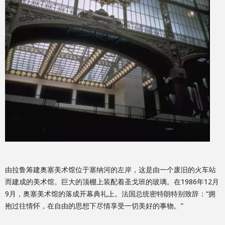
由拉鲁筹建奥塞美术馆位于塞纳河的左岸，这是由一个废旧的火车站
而建成的美术馆。巨大的顶棚上装配着圣戈班的玻璃。在1986年12月
9月，奥塞美术馆的落成开幕典礼上。法国总统密特朗特别致辞：“拥
抱过往情怀，在自由的思想下尽情享受一切美好的事物。”