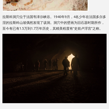
拉斯科洞穴位于法国韦泽尔峡谷。1940年9月，4名少年在法国多尔多
涅的拉斯科山坡偶然发现了该洞。洞穴中的壁画为旧石器时期所作，
至今有已有1.5万到1.7万年历史，其精美程度有“史前卢浮宫”之称。