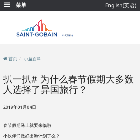
跳
菜单
English(英语)
转
到
主
要
内
容
首页
小圣百科
扒一扒# 为什么春节假期大多数
人选择了异国旅行？
2019年01月04日
春节假期马上就要来临啦
小伙伴们做好出游计划了么？