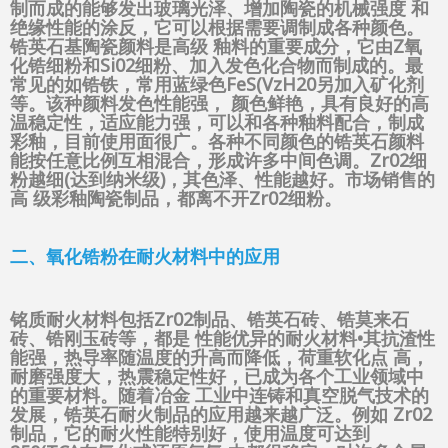
制而成的能够发出玻璃光泽、增加陶瓷的机械强度 和
绝缘性能的涂反，它可以根据需要调制成各种颜色。
锆英石基陶瓷颜料是高级 釉料的重要成分，它由Z氧
化锆细粉和Si02细粉、加入发色化合物而制成的。最
常见的如锆铁，常用蓝绿色FeS(VzH20另加入矿化剂
等。该种颜料发色性能强， 颜色鲜艳，具有良好的高
温稳定性，适应能力强，可以和各种釉料配合，制成
彩釉，目前使用面很广。各种不同颜色的锆英石颜料
能按任意比例互相混合，形成许多中间色调。Zr02细
粉越细(达到纳米级)，其色泽、性能越好。市场销售的
高 级彩釉陶瓷制品，都离不开Zr02细粉。
二、氧化锆粉在耐火材料中的应用
铭质耐火材料包括Zr02制品、锆英石砖、锆莫来石
砖、锆刚玉砖等，都是 性能优异的耐火材料•其抗渣性
能强，热导率随温度的升高而降低，荷重软化点 高，
耐磨强度大，热震稳定性好，已成为各个工业领域中
的重要材料。随着冶金 工业中连铸和真空脱气技术的
发展，锆英石耐火制品的应用越来越广泛。例如 Zr02
制品，它的耐火性能特别好，使用温度可达到