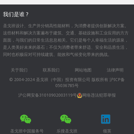
我们是谁 ?
圣戈班设计、生产并分销高性能材料，为消费者提供创新解决方案。
这些材料和解决方案遍布于建筑、交通、基础设施和工业应用的方方
面面，与我们的日常生活息息相关。它们是每个人幸福生活的源泉，
是人类美好未来的基石；不仅为消费者带来舒适、安全和品质生活，
同时也积极应对可持续建筑、能效和气候变化带来的挑战。
关于我们
联系我们
网站地图
法律声明
Footer
© 2004-2024 圣戈班（中国）投资有限公司 版权所有
沪ICP备
menu
05036785号
沪公网安备31010902003119号
网络违法犯罪举报
圣戈班中国服务号
乐搜圣戈班
领英