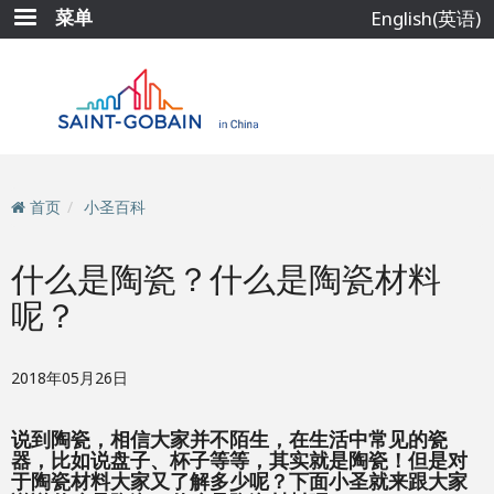
跳
菜单
English(英语)
转
到
主
要
内
容
首页
小圣百科
什么是陶瓷？什么是陶瓷材料
呢？
2018年05月26日
说到陶瓷，相信大家并不陌生，在生活中常见的瓷
器，比如说盘子、杯子等等，其实就是陶瓷！但是对
于陶瓷材料大家又了解多少呢？下面小圣就来跟大家