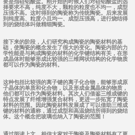
要是指硅铝酸盐。刚开始的时候人们对硅铝酸盐的选
择要求不高，纯度不大，颗粒的粒度也不均一，成型
压强不高。这时得到的陶瓷称为传统陶瓷。后来发展
到纯度高、粒度小且均一、成型压强高，进行烧结得
到的烧结体叫做精细陶瓷。
接下来的阶段，人们研究构成陶瓷的陶瓷材料的基
础，使陶瓷的概念发生了很大的变化。陶瓷内部的力
学性能是与构成陶瓷的材料的化学键结构有关，在形
成晶体时能够形成比较强的三维网状结构的化学物质
都可以作为陶瓷的材料。
这种包括比较强的离子键的离子化合物，能够形成原
子晶体的单质和化合物，以及形成金属晶体的物质，
他们都可以作为陶瓷材料。其次人们借鉴三维成键的
特点发展了纤维增强复合材料，更进一步拓宽了陶瓷
材料的范围。因此陶瓷材料发展成了可以借助三维成
键的材料的通称，通过成型和高温烧结所得到的烧结
体。这个概念把玻璃也纳入了陶瓷的范围！
通过阅读上文，相信大家对于陶瓷及陶瓷材料有了更